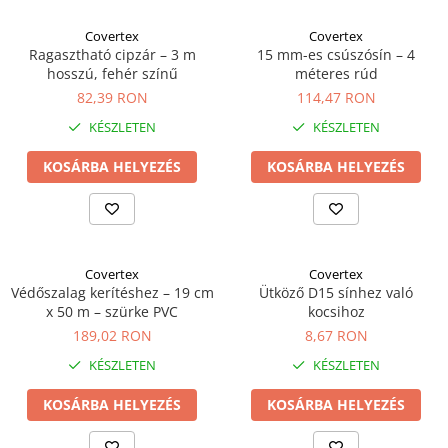
Covertex
Covertex
Ragasztható cipzár – 3 m
15 mm-es csúszósín – 4
hosszú, fehér színű
méteres rúd
82,39 RON
114,47 RON
KÉSZLETEN
KÉSZLETEN
KOSÁRBA HELYEZÉS
KOSÁRBA HELYEZÉS
Covertex
Covertex
Védőszalag kerítéshez – 19 cm
Ütköző D15 sínhez való
x 50 m – szürke PVC
kocsihoz
189,02 RON
8,67 RON
KÉSZLETEN
KÉSZLETEN
KOSÁRBA HELYEZÉS
KOSÁRBA HELYEZÉS