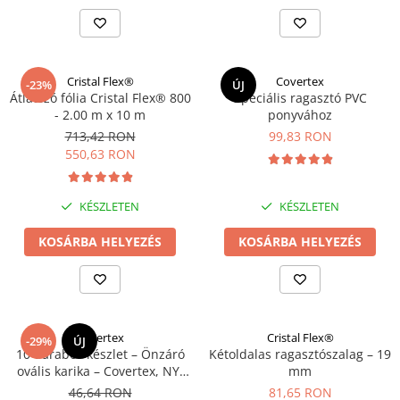
Cristal Flex®
Covertex
-23%
ÚJ
Átlátszó fólia Cristal Flex® 800
Speciális ragasztó PVC
- 2.00 m x 10 m
ponyvához
713,42 RON
99,83 RON
550,63 RON
KÉSZLETEN
KÉSZLETEN
KOSÁRBA HELYEZÉS
KOSÁRBA HELYEZÉS
Covertex
Cristal Flex®
-29%
ÚJ
10 darabos készlet – Önzáró
Kétoldalas ragasztószalag – 19
ovális karika – Covertex, NY,
mm
42 x 22 mm
46,64 RON
81,65 RON