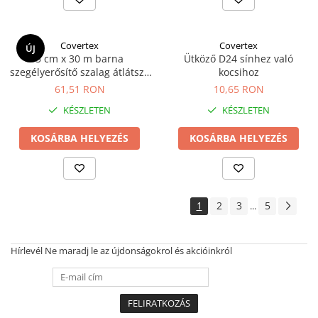
Covertex
Covertex
ÚJ
5 cm x 30 m barna
Ütköző D24 sínhez való
szegélyerősítő szalag átlátszó
kocsihoz
PVC fóliához
61,51 RON
10,65 RON
KÉSZLETEN
KÉSZLETEN
KOSÁRBA HELYEZÉS
KOSÁRBA HELYEZÉS
1
2
3
5
...
Hírlevél
Ne maradj le az újdonságokrol és akcióinkról