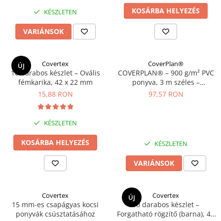
KOSÁRBA HELYEZÉS
KÉSZLETEN
VARIÁNSOK
Covertex
CoverPlan®
ÚJ
10 darabos készlet – Ovális
COVERPLAN® – 900 g/m² PVC
fémkarika, 42 x 22 mm
ponyva, 3 m széles –
teherautókhoz, kamionokhoz,
15,88 RON
97,57 RON
sátrakhoz
KÉSZLETEN
KOSÁRBA HELYEZÉS
KÉSZLETEN
VARIÁNSOK
Covertex
Covertex
ÚJ
15 mm-es csapágyas kocsi
10 darabos készlet –
ponyvák csúsztatásához
Forgatható rögzítő (barna), 42