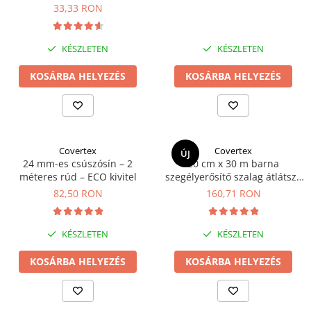
33,33 RON
KÉSZLETEN
KÉSZLETEN
KOSÁRBA HELYEZÉS
KOSÁRBA HELYEZÉS
Covertex
Covertex
ÚJ
24 mm-es csúszósín – 2
20 cm x 30 m barna
méteres rúd – ECO kivitel
szegélyerősítő szalag átlátszó
PVC fóliához
82,50 RON
160,71 RON
KÉSZLETEN
KÉSZLETEN
KOSÁRBA HELYEZÉS
KOSÁRBA HELYEZÉS