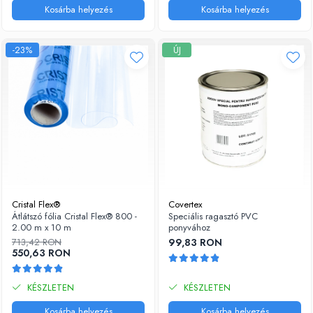
Kosárba helyezés
Kosárba helyezés
-23%
ÚJ
Cristal Flex®
Covertex
Átlátszó fólia Cristal Flex® 800 -
Speciális ragasztó PVC
2.00 m x 10 m
ponyvához
713,42 RON
99,83 RON
550,63 RON
KÉSZLETEN
KÉSZLETEN
Kosárba helyezés
Kosárba helyezés