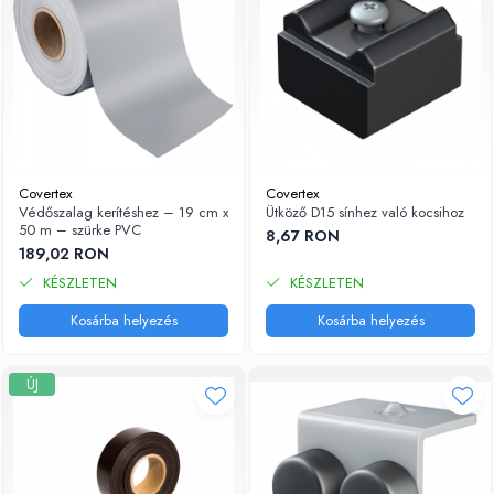
Covertex
Covertex
Védőszalag kerítéshez – 19 cm x
Ütköző D15 sínhez való kocsihoz
50 m – szürke PVC
8,67 RON
189,02 RON
KÉSZLETEN
KÉSZLETEN
Kosárba helyezés
Kosárba helyezés
ÚJ