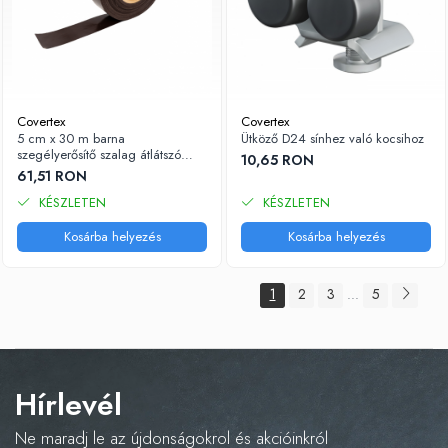
Covertex
Covertex
5 cm x 30 m barna
Ütköző D24 sínhez való kocsihoz
szegélyerősítő szalag átlátszó
10,65 RON
PVC fóliához
61,51 RON
KÉSZLETEN
KÉSZLETEN
Kosárba helyezés
Kosárba helyezés
1
2
3
5
...
Hírlevél
Ne maradj le az újdonságokrol és akcióinkról