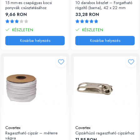
15 mm-es csapágyas kocsi
10 darabos készlet – Forgatható
ponyvák csúsztatásához
rögzítő (barna), 42 x 22 mm
9,66 RON
33,28 RON
KÉSZLETEN
KÉSZLETEN
Kosárba helyezés
Kosárba helyezés
Covertex
Covertex
Ragasztható cipzár – méterre
Cipzárhúzó ragasztható cipzárhoz
vágva
11,85 RON