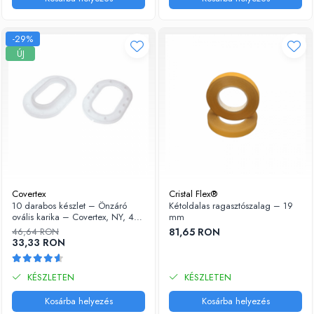
-29%
ÚJ
Covertex
Cristal Flex®
10 darabos készlet – Önzáró
Kétoldalas ragasztószalag – 19
ovális karika – Covertex, NY, 42
mm
x 22 mm
46,64 RON
81,65 RON
33,33 RON
KÉSZLETEN
KÉSZLETEN
Kosárba helyezés
Kosárba helyezés