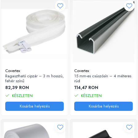
Covertex
Covertex
Ragasztható cipzár – 3 m hosszú,
15 mm-es csúszósín – 4 méteres
fehér színű
rúd
82,39 RON
114,47 RON
KÉSZLETEN
KÉSZLETEN
Kosárba helyezés
Kosárba helyezés