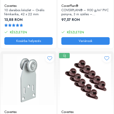
Covertex
CoverPlan®
10 darabos készlet – Ovális
COVERPLAN® – 900 g/m² PVC
fémkarika, 42 x 22 mm
ponyva, 3 m széles –
teherautókhoz, kamionokhoz,
15,88 RON
97,57 RON
sátrakhoz
KÉSZLETEN
KÉSZLETEN
Kosárba helyezés
Variánsok
ÚJ
Covertex
Covertex