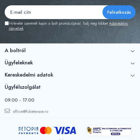
Hírlevelet szeretnék kapni a bolt promóciójával. Tudj meg többet
Adatvédelmi
irányelvek
A boltról
Ügyfeleknek
Kereskedelmi adatok
Ügyfélszolgálat
09.00 - 17.00
office@folieterase.ro