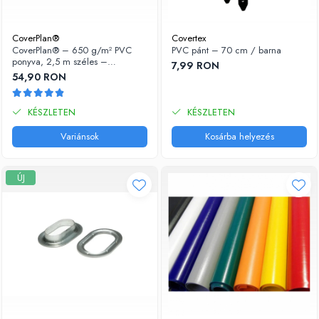
CoverPlan®
Covertex
CoverPlan® – 650 g/m² PVC
PVC pánt – 70 cm / barna
ponyva, 2,5 m széles –
7,99 RON
ponyvákhoz, napellenzőkhöz,
54,90 RON
teherautókhoz és utánfutókhoz
KÉSZLETEN
KÉSZLETEN
Variánsok
Kosárba helyezés
ÚJ