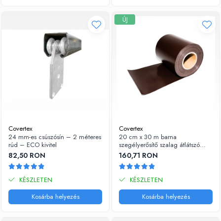
ÚJ
Covertex
Covertex
24 mm-es csúszósín – 2 méteres
20 cm x 30 m barna
rúd – ECO kivitel
szegélyerősítő szalag átlátszó
PVC fóliához
82,50 RON
160,71 RON
KÉSZLETEN
KÉSZLETEN
Kosárba helyezés
Kosárba helyezés