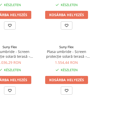
SunyFlex®
KÉSZLETEN
KÉSZLETEN
ÁRBA HELYEZÉS
KOSÁRBA HELYEZÉS
Suny Flex
Suny Flex
 umbride - Screen
Plasa umbride - Screen
ție solară terasă –
protecție solară terasă –
® 3,0 × 10 m Negru -
SunyFlex® 3,0 × 15 m Negru -
1.036,29 RON
1.554,44 RON
SunyFlex®
SunyFlex®
KÉSZLETEN
KÉSZLETEN
ÁRBA HELYEZÉS
KOSÁRBA HELYEZÉS