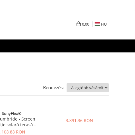
0,00
HU
Rendezés:
SunyFlex®
 umbride - Screen
3.891,36 RON
ție solară terasă –
® 3,0 × 30 m Crem -
3.108,88 RON