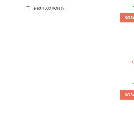
Ponyvacsúszó rendszer
Felett 1000 RON
(9)
Ponyvacsúszó rendszer D24
KOS
Ponyvacsúszó rendszer D15
Rugalmas zsinór
Szerszámok
Teraszlezáró kiegészítők
Cipzárak
3
Erősítő szalag / Szegés
Ovális rögzítőkapcsok
PVC pántok
PVC ragasztó
KOS
Rögzítő bilinccsek / Pattintós
gombok
Árnyékoló háló
Átlátszó poliplan