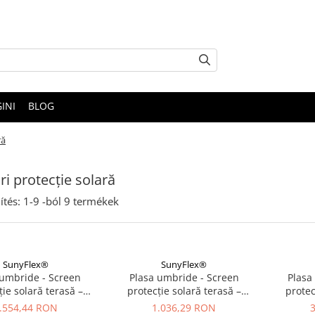
INI
BLOG
ră
ri protecție solară
ítés:
1-
9
-ból
9
termékek
SunyFlex®
SunyFlex®
 umbride - Screen
Plasa umbride - Screen
Plasa
ție solară terasă –
protecție solară terasă –
protec
® 3,0 × 15 m Crem -
SunyFlex® 3,0 × 10 m Crem -
SunyFlex
.554,44 RON
1.036,29 RON