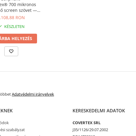
ex® 700 mikronos
ő screen szövet —
×30 m tekercs
.108,88 RON
KÉSZLETEN
ÁRBA HELYEZÉS
 többet
Adatvédelmi irányelvek
EKNEK
KERESKEDELMI ADATOK
módok
COVERTEX SRL
ési szabályzat
J35/1126/29.07.2002