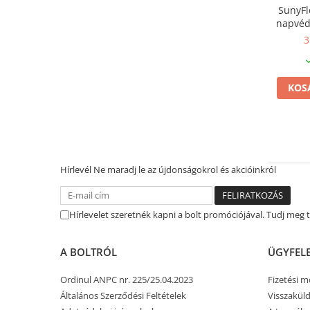
SunyFl
napvéd
3
3
KOS
Hírlevél
Ne maradj le az újdonságokrol és akcióinkról
Hírlevelet szeretnék kapni a bolt promóciójával. Tudj meg
A BOLTRÓL
ÜGYFEL
Ordinul ANPC nr. 225/25.04.2023
Fizetési 
Általános Szerződési Feltételek
Visszaküld