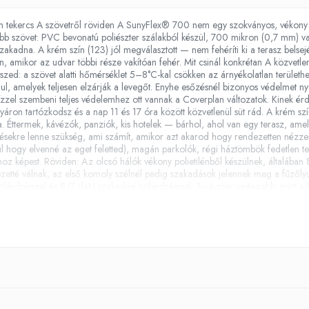
ekercs A szövetről röviden A SunyFlex® 700 nem egy szokványos, vékony ár
b szövet: PVC bevonatú poliészter szálakból készül, 700 mikron (0,7 mm) vas
akadna. A krém szín (123) jól megválasztott — nem fehéríti ki a terasz belsejé
n, amikor az udvar többi része vakítóan fehér. Mit csinál konkrétan A közv
teszed: a szövet alatti hőmérséklet 5–8°C-kal csökken az árnyékolatlan terület
ordul, amelyek teljesen elzárják a levegőt. Enyhe esőzésnél bizonyos védelmet 
vízzel szembeni teljes védelemhez ott vannak a Coverplan változatok. Kinek é
áron tartózkodsz és a nap 11 és 17 óra között közvetlenül süt rád. A krém szí
. Éttermek, kávézók, panziók, kis hotelek — bárhol, ahol van egy terasz, am
lesztésekre lenne szükség, ami számít, amikor azt akarod hogy rendezetten nézz
l hogy elvenné az eget feletted), magán parkolók, régi háztömbök fedetlen t
ókhoz képest. Röviden: Az olcsó hálók vékony polietilénből készülnek, általáb
dezetté válnak, az első komoly szélnél pedig szakadások jelennek meg a fűzőly
rdsággal és 8/7 daN szakadási szilárdsággal. 3–4-szer vastagabb, mint a k
l lemegy). Fordításban: egyszer felteszed és elfelejted. Ezenkívül nem tartal
an Egy 3 m széles × 15 m hosszú tekercset (45 m² összesen), vastag kartoncső
tos tisztán látni: nincs fűzőlyuk, nincs szegély, nincs cipzár. Te vágod le a k
yukkal és varrott szegélyekkel a saját méreteidre, létezik a SunyFlex® rendelés
Összetétel: 70% PVC / 30% Poliészter Tekercs méretek: 3 m × 15 m (45 m²) 
kála Szabványok: ISO 1833-1, ISO 5084, EN ISO 1421, EN ISO 4674-1 UV-véd
akilag az anyag bírja az alacsony hőmérsékletet, de a screen háló a meleg sz
rázsba teszed. Ha a teraszt hideg időben is használni szeretnéd, a helyes mego
pergola, oldalprofil) szerelhető és a teraszt zárt térré alakítja — kint tartja a