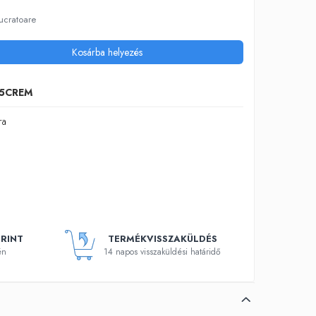
lucratoare
Kosárba helyezés
15CREM
ra
RINT
TERMÉKVISSZAKÜLDÉS
én
14 napos visszaküldési határidő