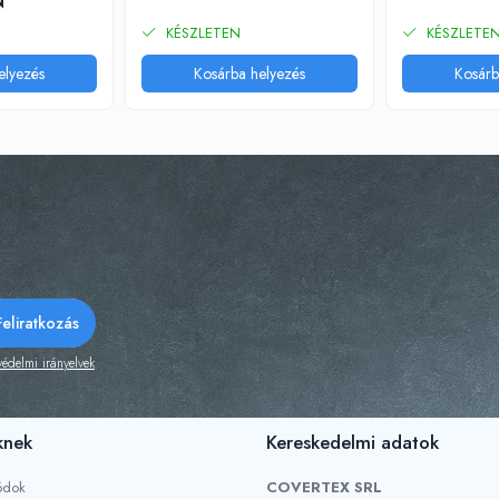
N
KÉSZLETEN
KÉSZLETE
elyezés
Kosárba helyezés
Kosárb
édelmi irányelvek
knek
Kereskedelmi adatok
ódok
COVERTEX SRL