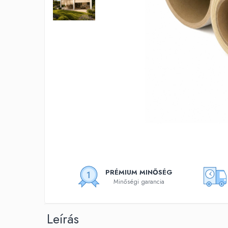
CoverPlan® PVC ponyva
Kerítésvédő szalag
Lamelás szalagtakaró függöny
Ponyvacsúszó rendszer
Ponyvacsúszó rendszer D24
Ponyvacsúszó rendszer D15
Rugalmas zsinór
Szerszámok
Teraszlezáró kiegészítők
Cipzárak
Erősítő szalag / Szegés
Ovális rögzítőkapcsok
PRÉMIUM MINŐSÉG
PVC pántok
Minőségi garancia
PVC ragasztó
Rögzítő bilinccsek / Pattintós
Leírás
gombok