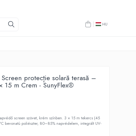
HU
 Screen protecție solară terasă –
× 15 m Crem - SunyFlex®
N
pvédő screen szövet, krém színben. 3 × 15 m tekercs (45
VC bevonatú poliészter, 80–85% napvédelem, integrált UV-