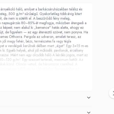
nyékoló háló, amilyet a barkácsáruházakban találsz és
tag, 500 g/m² sűrűségű. Gyakorlatilag több évig kitart
t, de nem is sötétíti el. A beszűrődő fény meleg,
etlen napsugárzás 80–85%-át megfogja, miközben átengedi a
hez képest; nem alakul ki „kemence" hatás alatta, ahogy ez
nyújt, de figyelem — ez egy áteresztő szövet, nem ponyva. Ha
rdemes Otthonra. Pergola az udvaron, emeleti terasz, az
n jól megy fehér, bézs, természetes fa vagy tégla
elyet a vendégek kerülnek délben mert „éget". Egy 3×15 m-es
en ki. Egyéb helyek, ahol jól működik: pavilonok, érzékeny
eraszai. Miért nem egy olcsóbb háló A kérdés jogos, mert az
an 80–120 g/m². Egy szezont tartanak, maximum kettőt. Az
ukak körül. Olcsón vetted, de háromszor cserélted. A
özönséges hálók, és az UV-védelem be van építve az
maz ftalátokat. Ez akkor számít, ha gyerekek vannak alatta
 tekercsen szállítva, hogy ne hajoljon meg útközben. Az
ívánt méretre és konfekcionálod, vagy elviszed egy műhelybe,
re konfekcionált változat — azt külön kell keresned. Műszaki
Szín: krém (belső kód: 123) Szakítószilárdság: 170 / 150
elem: Igen, integrált Ftalátok: Nem tartalmaz Gyakran
ezonra készült — a naptól véd, nem a hidegtől, széltől és
ldás az átlátszó Cristal Flex® fólia. Ez egy vastag,
 szelet, esőt, havat, de továbbra is látod a kertet, mintha