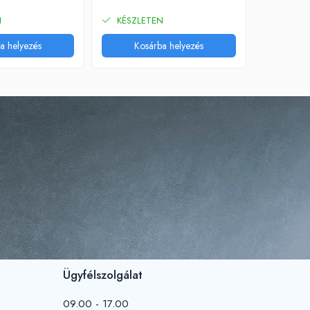
1.036,2
N
KÉSZLETEN
KÉSZLE
a helyezés
Kosárba helyezés
Kos
Ügyfélszolgálat
09.00 - 17.00