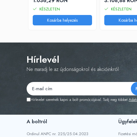
1.036,29 RON
3.108,88 RO
KÉSZLETEN
KÉSZLETEN
Kosárba helyezés
Kosárba h
Hírlevél
Ne maradj le az újdonságokrol és akcióinkról
Hírlevelet szeretnék kapni a bolt promóciójával. Tudj meg többet
Adatv
A boltról
Ügyfele
Ordinul ANPC nr. 225/25.04.2023
Fizetési m