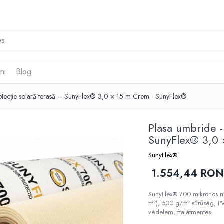
ni
Blog
otecție solară terasă – SunyFlex® 3,0 × 15 m Crem - SunyFlex®
Plasa umbride -
SunyFlex® 3,0 
SunyFlex®
1.554,44 RO
SunyFlex® 700 mikronos na
m²), 500 g/m² sűrűség, P
védelem, ftalátmentes.