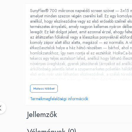
Árnyékoló háló
Átlátszó poliplan
SunyFlex® 700 mikronos napvédő screen szövet — 3×15 m t
amelyet minden szezon végén cserélni kell. Ez egy komolyab
anélkül, hogy elszíneződne vagy az első erősebb szélnél elsz
természetes árnyalatú, amely nagyon kellemes nyáron délbe
levegőt. Ez két dolgot jelent, amit azonnal érzel, ahogy fel
az átlátszatlan fóliáknál vagy a klasszikus ponyváknál előf
komoly zápor alatt állsz alatta, megázol — ez normális. A 
étkezőasztalok helye a ház hátsó részében — bárhol, ahol ny
homlokzatokhoz, így nem rontja el az esztétikát. HoReCa-ba
tekercs egy teljes asztalsort lefed, anélkül hogy látható il
növényes üvegházak, gyerek játszóterek (árnyékot ad anélkü
árkülönbség jelentős lehet a szupermarketes polietilén hál
első erős nyár után láthatóan elszíneződnek, a szálak töre
SunyFlex® 700 500 g/m²-es, 170/150 daN/5cm szakítószilá
anyagba (nem külső rétegként van rászórva, ami az első esőné
Mutass többet
vagy olyan helyen használod, ahol esznek. Mit kapsz pontos
anyag nyersen érkezik, a szélek nincsenek befejezve. Ezt fon
Termékmegfelelőségi információk
amely ezt csinálja. Ha szerelésre kész hálót szeretnél, fűzől
adatok Vastagság: 700 mikron (0,7 mm) Sűrűség: 500 g/m² 
daN/5cm Szakadási szilárdság: 8 / 7 daN Színtartás: 6+ s
Jellemzők
kapott kérdések „Télre kint hagyhatom?" Nem jó ötlet. Műsz
folyamatos esőtől. Télen leveszed, felcsavarod a csőre és ga
tökéletesen átlátszó PVC fólia, amely ugyanarra a szerkezetre (
Vélemények
(0)