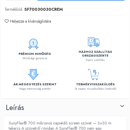
Termékkód:
SF70030030CREM
Helyezze a kívánságlistára
HÁZHOZ SZÁLLÍTÁS
PRÉMIUM MINŐSÉG
ORSZÁGSZERTE
Minőségi garancia
Gyors szállítás
ÁR MEGEGYEZÉS SZERINT
TERMÉKVISSZAKÜLDÉS
Nagy mennyiség esetén
14 napos visszaküldési határidő
Leírás
SunyFlex® 700 mikronos napvédő screen szövet — 3×30 m
tekercs A szövetről röviden A SunyFlex® 700 nem egy