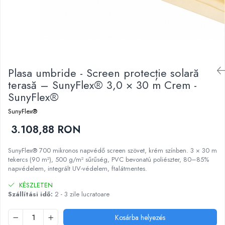
Plasa umbride - Screen protecție solară
terasă – SunyFlex® 3,0 × 30 m Crem -
SunyFlex®
SunyFlex®
3.108,88 RON
SunyFlex® 700 mikronos napvédő screen szövet, krém színben. 3 × 30 m
tekercs (90 m²), 500 g/m² sűrűség, PVC bevonatú poliészter, 80–85%
napvédelem, integrált UV-védelem, ftalátmentes.
KÉSZLETEN
Szállítási idő:
2 - 3 zile lucratoare
Kosárba helyezés