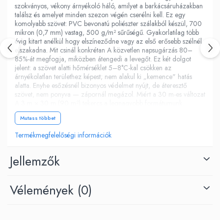
szokványos, vékony árnyékoló háló, amilyet a barkácsáruházakban
találsz és amelyet minden szezon végén cserélni kell. Ez egy
komolyabb szövet: PVC bevonatú poliészter szálakból készül, 700
mikron (0,7 mm) vastag, 500 g/m² sűrűségű. Gyakorlatilag több
évig kitart anélkül hogy elszíneződne vagy az első erősebb szélnél
elszakadna. Mit csinál konkrétan A közvetlen napsugárzás 80–
85%-át megfogja, miközben átengedi a levegőt. Ez két dolgot
jelent: a szövet alatti hőmérséklet 5–8°C-kal csökken az
árnyékolatlan területhez képest; nem alakul ki „kemence" hatás
alatta. Enyhe esőzésnél bizonyos védelmet nyújt, de áteresztő
szövet, nem ponyva — zápornál megázol. Miért a 30 m-es változat
A 3 m × 30 m (90 m²) tekercs a legnagyobb formátumunk,
komoly projektekhez tervezve, nem kis erkélyteraszokhoz. Főbb
Mutass többet
előnyei: Látható illesztések nélkül — hosszú éttermi teraszokhoz
vagy 20–30 m-es folyamatos pergolákhoz egyetlen darab
Termékmegfelelőségi információk
anyagod van. Esztétikailag teljesen más, mint a 15 m-enként
illesztett hálók. Ugyanaz az árnyalat az egész felületen — a
különböző gyártási tételekből származó tekercsek között lehetnek
Jellemzők
enyhe színkülönbségek, amelyek látszanak amikor egymás mellé
teszed őket. Egy nagy tekercs teljesen kizárja ezt a kockázatot.
Tartalék készlet — még ha a projektednek 60–70 m² is kell,
Vélemények
(0)
marad anyag későbbi részleges cserékre vagy másodlagos
alkalmazásokra (pavilon, gyerekjátszó). Egy szállítás, egy
konfekcionálás — logisztikailag egyszerűbb, mint 6 darab 15 m-es
tekercset kezelni, főleg ha viszed a varrodába. Figyelem azonban: