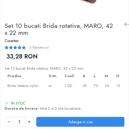
Set 10 bucati Brida rotativa, MARO, 42
x 22 mm
Covertex
3 Review-uri
33,28 RON
Set 10 bucati Brida rotativa, MARO, 42 x 22 mm
Produs
U.M.
Conf.
A
L
M
H
Brida rotativa nylon
nr
1.00
53
70
34
13
IN STOC
Durata de livrare:
Intre 2 si 5 zile lucratoare
Adauga in cos