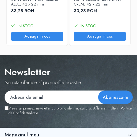
ALBE, 42 x 22 mm
CREM, 42 x 22 mm
33,28 RON
33,28 RON
IN STOC
IN STOC
Adauga in cos
Adauga in cos
Newsletter
Nu rata ofertele si promotiile noastre
Vreau sa primesc newsletter cu promotiile magazinului. Afla mai multe in
Politica
de Confidentialitate
Magazinul meu