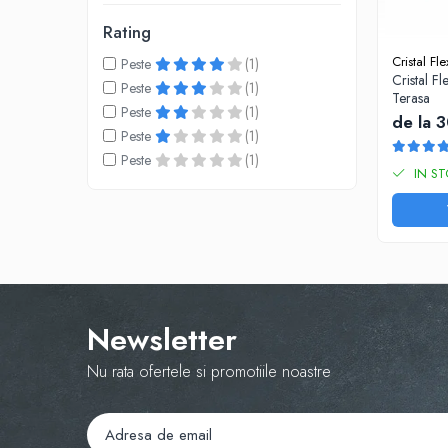
Banda Intaritoare / Tiv
Rating
Bride / Butoni
Cristal Fl
Peste
(1)
Cristal Fl
Capse
Peste
(1)
Terasa
Peste
(1)
Cureluse PVC
de la 
Peste
(1)
Fermoare
Peste
(1)
IN S
Banda protectie gard
Cordelina Elastica
CoverPlan® Prelata PVC
Perdea din Fasii lamelare
Plasa Umbrire
Poliplan Transparent
Newsletter
Sistem culisare prelata
Sistem culisare prelata D24
Nu rata ofertele si promotiile noastre
Sistem culisare prelata D15
Unelte