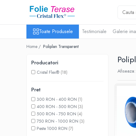
Toate Produsele
Toate Produsele
Testimoniale
Galerie ima
Folie Inchidere Terasa
Folie Inchidere Terasa Cristal
Home /
Poliplan Transparent
Flex® 400
Folie Inchidere Terasa Cristal
Polip
Producatori
Flex® 500
Afiseaza:
Folie Inchidere Terasa Cristal
Cristal Flex®
(18)
Flex® 800
Folie Terasa Cristal Flex® 1 mm
Pret
Folie Terasa Cristal Flex® 2 mm
300 RON - 400 RON
(1)
Cristal Flex® cu Insertie
400 RON - 500 RON
(3)
500 RON - 750 RON
(4)
Folie Terasa Premium
750 RON - 1000 RON
(3)
Accesorii Inchidere terasa
Peste 1000 RON
(7)
Adeziv PVC