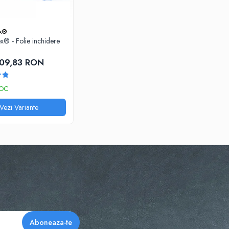
ex®
ex® - Folie inchidere
309,83 RON
TOC
Vezi Variante