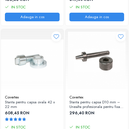
IN STOC
IN STOC
Adauga in cos
Adauga in cos
Covertex
Covertex
Stanta pentru capsa ovala 42 x
Stanta pentru capsa D10 mm –
22 mm
Unealta profesionala pentru fixare
precisa
608,45 RON
296,40 RON
IN STOC
IN STOC