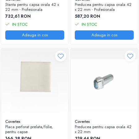
Stanta pentru capsa ovala 42 x
Preducea pentru capsa ovala 42
22 mm - Profesionala
x 22 mm - Profesionala
732,61 RON
587,20 RON
IN STOC
IN STOC
Adauga in cos
Adauga in cos
Covertex
Covertex
Placa perforat prelata/folie,
Preducea pentru capsa ovala 42
pentru capse
x 22 mm
166,38 RON
319,44 RON