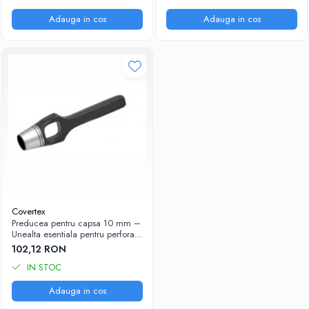
Adauga in cos
Adauga in cos
Covertex
Preducea pentru capsa 10 mm –
Unealta esentiala pentru perforare
precisa
102,12 RON
IN STOC
Adauga in cos