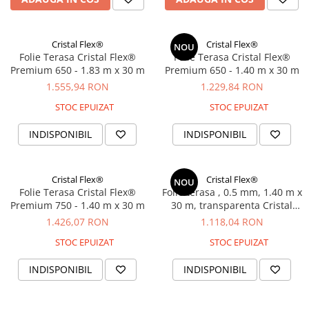
Cristal Flex®
Cristal Flex®
NOU
Folie Terasa Cristal Flex®
Folie Terasa Cristal Flex®
Premium 650 - 1.83 m x 30 m
Premium 650 - 1.40 m x 30 m
1.555,94 RON
1.229,84 RON
STOC EPUIZAT
STOC EPUIZAT
INDISPONIBIL
INDISPONIBIL
Cristal Flex®
Cristal Flex®
NOU
Folie Terasa Cristal Flex®
Folie terasa , 0.5 mm, 1.40 m x
Premium 750 - 1.40 m x 30 m
30 m, transparenta Cristal
Flex®, din PVC, pentru
1.426,07 RON
1.118,04 RON
inchidere si protectie terase,
STOC EPUIZAT
STOC EPUIZAT
balcoane, foisoare
INDISPONIBIL
INDISPONIBIL