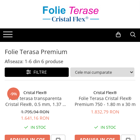
Folie Inchidere Terasa
Accesorii Inchidere terasa
Sistem culisare prelata
Folie Inchidere Terasa Cristal Flex®
Adeziv PVC
Sistem culisare prelata D24
400
Banda Intaritoare / Tiv
Sistem culisare prelata D15
Folie Inchidere Terasa Cristal Flex®
Bride / Butoni
Folie Terasa Premium
500
Capse
Afiseaza:
1-
6
din
6
produse
Folie Inchidere Terasa Cristal Flex®
800
Cureluse PVC
FILTRE
Folie Terasa Cristal Flex® 1 mm
Fermoare
Folie Terasa Cristal Flex® 2 mm
Cristal Flex®
Cristal Flex®
-9%
Cristal Flex® cu Insertie
Folie terasa transparenta
Folie Terasa Cristal Flex®
Cristal Flex®, 0.5 mm, 1.37 x
Premium 750 - 1.80 m x 30 m
Folie Terasa Premium
30 m LOW SHRINK - stabila
1.795,94 RON
1.832,79 RON
dimensional, contractie
1.641,16 RON
minima
IN STOC
IN STOC
ADAUGA IN COS
ADAUGA IN COS