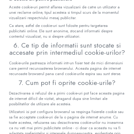
Aceste cookie-uri permit aflarea vizualizarii de catre un utilizator a
unei reclame online, tipul acesteia si timpul scurs de la momentul
vizualizarii respectviului mesaj publicitar.
Ca atare, astfel de cookie-uri sunt folosite pentru targetarea
publicitatii online. Ele sunt anonime, stocand informatii despre
contentul vizualizat, nu si despre utilizatori.
6. Ce tip de informatii sunt stocate si
accesate prin intermediul cookie-urilor?
Cookie-urile pastreaza informatii intr-un fisier text de mici dimensiuni
care permit recunoasterea browserului. Aceasta pagina de internet
recunoaste browserul pana cand cookie-urile expira sau sunt sterse.
7. Cum pot fi oprite cookie-urile?
Dezactivarea si refuzul de a primi cookie-uri pot face aceasta pagina
de internet dificil de vizitat, atragand dupa sine limitari ale
posibilitatilor de utilizare ale acesteia.
Utilizatorii isi pot configura browserul sa respinga fisierele cookie sau
sa fie acceptate cookie-uri de la o pagina de internet anume. Cu
toate acestea, refuzarea sau dezactivarea cookie-urilor nu inseamna
ca nu veti mai primi publicitate online - ci doar ca aceasta nu va fi
adaptata preferintelor si interesele dumneavoastra, evidentiate prin