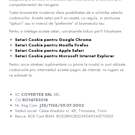
comportamentul de navigare.
Toate browserele moderne ofera posibilitatea de a schimba setarile
cookie-urilor. Aceste setari pot fi accesate, ca regula, in sectiunea
"optiuni" sau in meniul de "preferinte" al browserului tau.
Pentru a intelege aceste setari, urmatoarele linkuri pot fi folositoare:
Setari Cookie pentru Google Chrome
Setari Cookie pentru Mozilla Firefox
Setari Cookie pentru Apple Safari
Setari Cookie pentru Microsoft Internet Explorer
Pentru orice intrebari suplimentare cu privire la modul in sunt utilizate
cookie-urile prin intermediul acestei pagini de internet, va rugam sa
va adresati la:
SC
COVERTEX SRL
SRL
CUI
RO14783018
Nr. Reg.Com.
J35/1126/29.07.2002
Sediul social: Calea Aradului nr. 48, Timisoara, Timis
Banca: BCR Cont IBAN: RO22RNCB0249049245710003