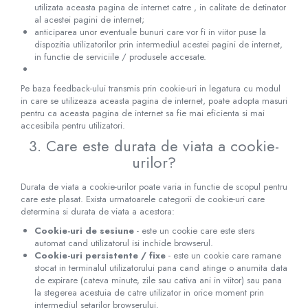
utilizata aceasta pagina de internet catre , in calitate de detinator
al acestei pagini de internet;
anticiparea unor eventuale bunuri care vor fi in viitor puse la
dispozitia utilizatorilor prin intermediul acestei pagini de internet,
in functie de serviciile / produsele accesate.
Pe baza feedback-ului transmis prin cookie-uri in legatura cu modul
in care se utilizeaza aceasta pagina de internet, poate adopta masuri
pentru ca aceasta pagina de internet sa fie mai eficienta si mai
accesibila pentru utilizatori.
3. Care este durata de viata a cookie-
urilor?
Durata de viata a cookie-urilor poate varia in functie de scopul pentru
care este plasat. Exista urmatoarele categorii de cookie-uri care
determina si durata de viata a acestora:
Cookie-uri de sesiune
- este un cookie care este sters
automat cand utilizatorul isi inchide browserul.
Cookie-uri persistente / fixe
- este un cookie care ramane
stocat in terminalul utilizatorului pana cand atinge o anumita data
de expirare (cateva minute, zile sau cativa ani in viitor) sau pana
la stegerea acestuia de catre utilizator in orice moment prin
intermediul setarilor browserului.