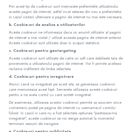
Prin acest tip de cookie-uri sunt memorate preferintele utilizatorului
acestei pagini de internet, astfel incat setarea din nou a preferintelor
in cazul vizitarii ulterioare a paginii de internet nu mai este necesara.
b. Cookie-uri de analiza a utilizatorilor
Aceste cookie-uri ne informeaza daca un anumit utilizator al paginii
de internet a mai vizitat / utilizat aceasta pagina de internet anterior.
Aceste cookie-uri sunt utilizate doar in scopuri statistice.
c. Cookie-uri pentru geotargeting
Aceste cookie-uri sunt utilizate de catre un soft care stabileste tara de
provenienta a utilizatorului paginii de internet. Vor fi primite aceleasi
reclame indiferent de limba selectata.
d. Cookie-uri pentru inregistrare
Atunci cand va inregistrati pe acest site, se genereaza cookie-uri
care memoreaza acest fapt. Serverele utilizeaza aceste cookie-uri
pentru a ne arata contul cu care sunteti inregistrat.
De asemenea, utilizarea acestor cookie-uri permite sa asociem orice
comentariu postat pe pagina de internet cu username-ul contului
folosit. In cazul in care nu a fost selectata optiunea "pastreaza-ma
inregistrat", aceste cookie-uri se vor sterge automat la momentul
terminarii sesiunii de navigare.
e. Cookie-uri pentru publicitate