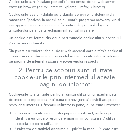
Cookie-urile sunt instalate prin solicitarea emisa de un web-server
catre un browser (de ex. Internet Explorer, Firefox, Chrome).
Cookie-urile odata instalate au o durata de existenta determinata,
ramanand "pasive", in sensul ca nu contin programe software, virusi
sau spyware si nu vor accesa informatiile de pe hard driverul
utilizatorului pe al carui echipament au fost instalate.
Un cookie este format din doua parti:numele cookie-ului si continutul
/ valoarea cookie-ului.
Din punct de vedere tehnic, doar web-serverul care a trimis cookie-ul
il poate accesa din nou in momentul in care un utilizator se intoarce
pe pagina de internet asociata web-serverului respectiv.
2. Pentru ce scopuri sunt utilizate
cookie-urile prin intermediul acestei
pagini de internet:
Cookie-urile sunt utilizate pentru a furniza utilizatorilor acestei pagini
de internet o experienta mai buna de navigare si servicii adaptate
nevoilor si interesului fiecarui utilizator in parte, dupa cum urmeaza:
imbunatatirea utilizarii acestei pagini de internet, inclusiv prin
identificarea oricaror erori care apar in timpul vizitarii / utilizarii
acesteia de catre utilizatori;
furnizarea de statistici anonime cu privire la modul in care este