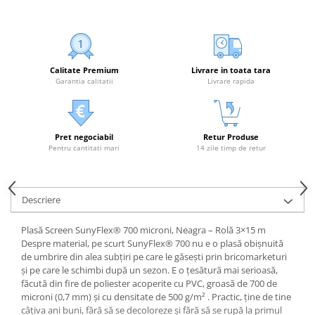
Calitate Premium
Livrare in toata tara
Garantia calitatii
Livrare rapida
Pret negociabil
Retur Produse
Pentru cantitati mari
14 zile timp de retur
Descriere
Plasă Screen SunyFlex® 700 microni, Neagra – Rolă 3×15 m
Despre material, pe scurt SunyFlex® 700 nu e o plasă obișnuită
de umbrire din alea subțiri pe care le găsești prin bricomarketuri
și pe care le schimbi după un sezon. E o țesătură mai serioasă,
făcută din fire de poliester acoperite cu PVC, groasă de 700 de
microni (0,7 mm) și cu densitate de 500 g/m² . Practic, ține de tine
câțiva ani buni, fără să se decoloreze și fără să se rupă la primul