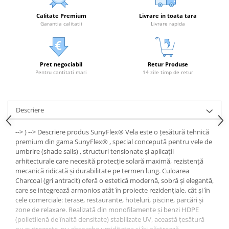
Calitate Premium
Livrare in toata tara
Garantia calitatii
Livrare rapida
Pret negociabil
Retur Produse
Pentru cantitati mari
14 zile timp de retur
Descriere
--> ) --> Descriere produs SunyFlex® Vela este o țesătură tehnică
premium din gama SunyFlex® , special concepută pentru vele de
umbrire (shade sails) , structuri tensionate și aplicații
arhitecturale care necesită protecție solară maximă, rezistență
mecanică ridicată și durabilitate pe termen lung. Culoarea
Charcoal (gri antracit) oferă o estetică modernă, sobră și elegantă,
care se integrează armonios atât în proiecte rezidențiale, cât și în
cele comerciale: terase, restaurante, hoteluri, piscine, parcări și
zone de relaxare. Realizată din monofilamente și benzi HDPE
(polietilenă de înaltă densitate) stabilizate UV, această țesătură
nu putrezește, nu absoarbe umiditatea și își păstrează