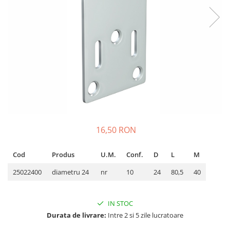
16,50 RON
Cod
Produs
U.M.
Conf.
D
L
M
25022400
diametru 24
nr
10
24
80,5
40
IN STOC
Durata de livrare:
Intre 2 si 5 zile lucratoare