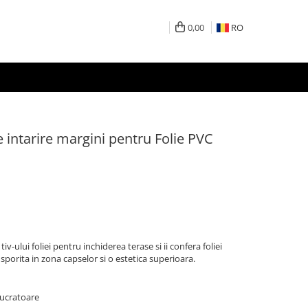
0,00
RO
intarire margini pentru Folie PVC
iv-ului foliei pentru inchiderea terase si ii confera foliei
 sporita in zona capselor si o estetica superioara.
 lucratoare