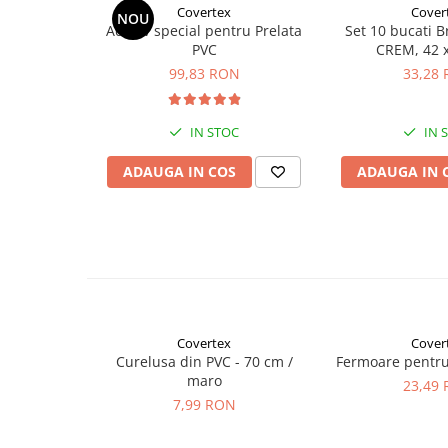
Covertex
Cover
NOU
Adeziv special pentru Prelata
Set 10 bucati Br
PVC
CREM, 42 
99,83 RON
33,28
IN STOC
IN 
ADAUGA IN COS
ADAUGA IN 
Covertex
Cover
Curelusa din PVC - 70 cm /
Fermoare pentru 
maro
23,49
7,99 RON