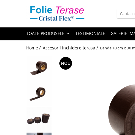
Toate Produsele
Folie Inchidere Terasa
TOATE PRODUSELE
TESTIMONIALE
GALERIE IM
Folie Inchidere Terasa Cristal Flex®
400
Home /
Accesorii Inchidere terasa /
Banda 10 cm x 30 m
Folie Inchidere Terasa Cristal Flex®
500
NOU
Folie Inchidere Terasa Cristal Flex®
800
Folie Terasa Cristal Flex® 1 mm
Folie Terasa Cristal Flex® 2 mm
Cristal Flex® cu Insertie
Folie Terasa Premium
Accesorii Inchidere terasa
Adeziv PVC