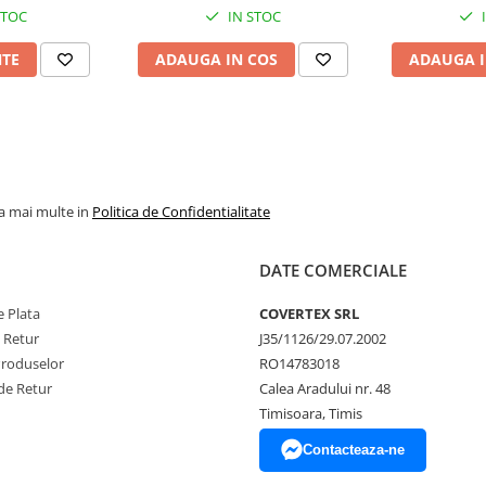
STOC
IN STOC
NTE
ADAUGA IN COS
ADAUGA I
la mai multe in
Politica de Confidentialitate
DATE COMERCIALE
 Plata
COVERTEX SRL
e Retur
J35/1126/29.07.2002
Produselor
RO14783018
de Retur
Calea Aradului nr. 48
Timisoara, Timis
Contacteaza-ne