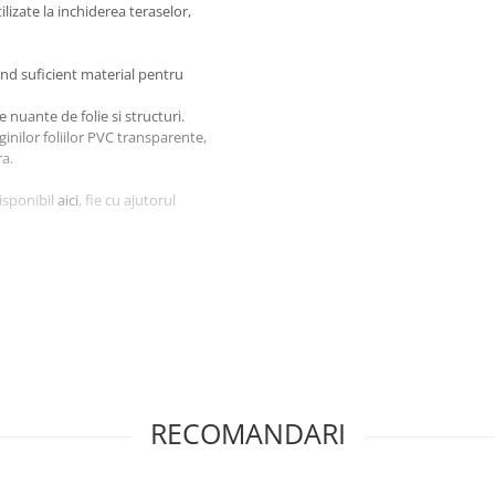
lizate la inchiderea teraselor,
nd suficient material pentru
 nuante de folie si structuri.
inilor foliilor PVC transparente,
ra.
disponibil
aici
, fie cu ajutorul
-un "sandvis", astfel incat raman 5
 monta capsele pentru fixare,
ect profesional, fiind o solutie
lor.
RECOMANDARI