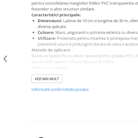
pentru consolidarea marginilor foliilor PVC transparente uti
foisorelor si altor structuri similare.
Caracteristici principale:
Dimensiuni:
Latime de 10 cm si lungime de 30 m, oferi
diverse aplicatii.
Culoare:
Maro, asigurand o potrivire estetica cu diverse
Utilizare:
Proiectata pentru intarirea si protejarea marg
prevenind uzura si prelungind durata de viata a acesto
Metode de aplicare:
Banda se lipeste fie cu adeziv special pentru prelata PVC, 
aerului cald, pentru o fixare sigura si durabila.
Proces de aplicare:
De regula, banda de 10 cm se indoaie, iar folia intra ca intr
cm pe o parte si 5 cm pe cealalta parte. Dupa lipire, se pot
VEZI MAI MULT
disponibile
aici
.
Informatii conformitate produs
Aceasta banda de intarire asigura o prindere ferma si un asp
ideala pentru proiectele de inchidere a teraselor si foisoare