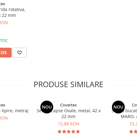
tex
ida rotativa,
x 22 mm
 RON
STOC
COS
PRODUSE SIMILARE
tex
Covertex
Co
NOU
NOU
lipire, metraj
Set 10 Capse Ovale, metal, 42 x
Set 10 bucat
22 mm
MARO, 
 RON
15,88 RON
33,