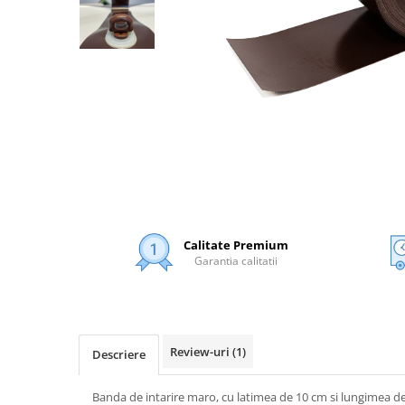
Banda Intaritoare / Tiv
Bride / Butoni
Capse
Cureluse PVC
Fermoare
Banda protectie gard
Cordelina Elastica
CoverPlan® Prelata PVC
Perdea din Fasii lamelare
Calitate Premium
Plasa Umbrire
Garantia calitatii
Poliplan Transparent
Sistem culisare prelata
Sistem culisare prelata D24
Sistem culisare prelata D15
Review-uri
(1)
Descriere
Unelte
Banda de intarire maro, cu latimea de 10 cm si lungimea de