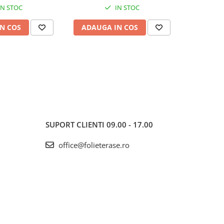
IN STOC
IN STOC
N COS
ADAUGA IN COS
ADAUG
SUPORT CLIENTI
09.00 - 17.00
office@folieterase.ro