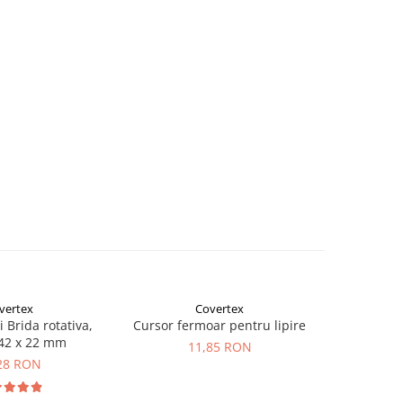
vertex
Covertex
i Brida rotativa,
Cursor fermoar pentru lipire
Set 10 bu
42 x 22 mm
ALB
11,85 RON
28 RON