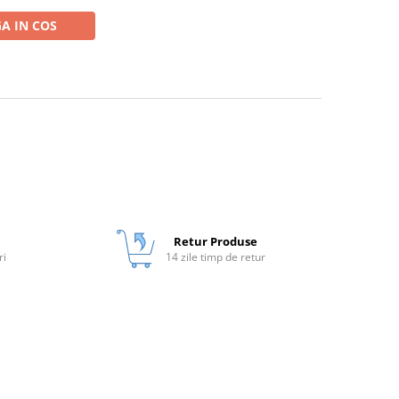
A IN COS
Retur Produse
ri
14 zile timp de retur