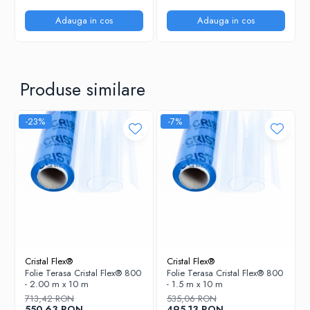
Adauga in cos
Adauga in cos
Produse similare
-23%
-7%
Cristal Flex®
Cristal Flex®
Folie Terasa Cristal Flex® 800
Folie Terasa Cristal Flex® 800
- 2.00 m x 10 m
- 1.5 m x 10 m
713,42 RON
535,06 RON
550,63 RON
495,13 RON