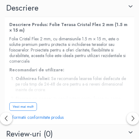
Descriere
Descriere Produs: Folie Terasa Cristal Flex 2 mm (1.5 m
× 15 m)
Folia Cristal Flex 2 mm, cu dimensiunile 1.5 m × 15 m, este o
solutie premium pentru protectia si inchiderea teraselor sau
foisoarelor. Proiectata pentru a oferi claritate, flexibilitate si
durabilitate, aceasta folie este ideala pentru utilizari rezidentiale si
comerciale.
Recomandari de utilizare:
Odihnirea foliei:
Se recomanda lasarea foliei desfacuta de
pe rola timp de 24-48 de ore pentru a-si reveni dimensional
inainte de croire.
Fixarea cu capse:
In cazul optarii pentru fixare cu capse
(disponibile
aici
), este indicat sa se realizeze un tiv perimetral
Vezi mai mult
folosind banda intaritoare pentru tiv (disponibila
aici
). Aceasta
poate fi lipita cu aer cald sau adeziv special pentru prelata PVC.
Informatii conformitate produs
Rularea pe timp calduros:
Pe vreme calduroasa, folia
poate fi rulata in partea de sus a foisorului si fixata cu cureluse
Review-uri
(0)
PVC (disponibile
aici
).