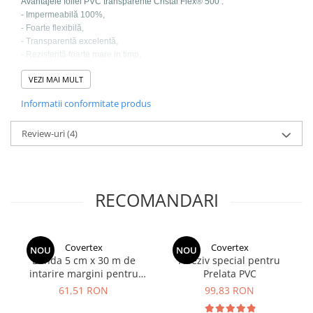
Avantajele foliei PVC transparente Cristal Flex® 500 :
- Impermeabilă 100%,
- Foarte flexibilă,
- Transparentă excelentă,
- Rezistentă foarte mare in timp,
- Rezistentă in conditii extreme de mediu si la intemperii,
VEZI MAI MULT
- Tratată anti UV, nu imbătraneste in timp,
- Foarte usor de prelucrat,
Informatii conformitate produs
- Preturi de producător,
Review-uri
(4)
RECOMANDARI
Covertex
Covertex
NOU
NOU
Banda 5 cm x 30 m de
Adeziv special pentru
intarire margini pentru
Prelata PVC
Folie PVC transparenta -
61,51 RON
99,83 RON
MARO