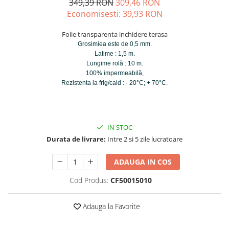
349,39 RON
309,46 RON
Economisesti:
39,93
RON
Folie transparenta inchidere terasa
Grosimiea este de 0,5 mm.
Latime : 1,5 m.
Lungime rolă : 10 m.
100% impermeabilă,
Rezistenta la frig/cald : - 20°C; + 70°C.
IN STOC
Durata de livrare:
Intre 2 si 5 zile lucratoare
ADAUGA IN COS
Cod Produs:
CF50015010
Adauga la Favorite