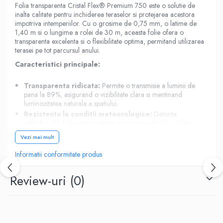
Folia transparenta Cristal Flex® Premium 750 este o solutie de
inalta calitate pentru inchiderea teraselor si protejarea acestora
impotriva intemperiilor. Cu o grosime de 0,75 mm, o latime de
1,40 m si o lungime a rolei de 30 m, aceasta folie ofera o
transparenta excelenta si o flexibilitate optima, permitand utilizarea
terasei pe tot parcursul anului.
Caracteristici principale:
Transparenta ridicata:
Permite o transmisie a luminii de
pana la 89%, asigurand o vizibilitate clara si mentinand
luminozitatea naturala a spatiului.
Rezistenta la conditii meteorologice:
Datorita
aditivilor UV, folia este protejata impotriva radiatiilor solare,
prevenind imbatranirea si deteriorarea materialului in timp.
Vezi mai mult
Flexibilitate si durabilitate:
Materialul PVC de inalta
calitate asigura o flexibilitate excelenta, facilitand instalarea si
Informatii conformitate produs
manipularea, chiar si in conditii de temperaturi scazute de
pana la -30°C.
Review-uri
(0)
Impermeabilitate totala:
Folia este 100% impermeabila,
oferind protectie eficienta impotriva ploii si umiditatii.
Aplicatii diverse:
Cristal Flex® Premium 750 este ideala pentru: