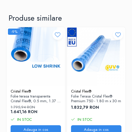
Produse similare
-9%
Cristal Flex®
Cristal Flex®
Folie terasa transparenta
Folie Terasa Cristal Flex®
Cristal Flex®, 0.5 mm, 1.37 x
Premium 750 - 1.80 m x 30 m
30 m LOW SHRINK - stabila
1.795,94 RON
1.832,79 RON
dimensional, contractie
1.641,16 RON
minima
IN STOC
IN STOC
Adauga in cos
Adauga in cos